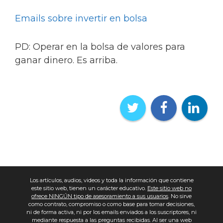
Emails sobre invertir en bolsa
PD: Operar en la bolsa de valores para
ganar dinero. Es arriba.
Los artículos, audios, videos y toda la información que contiene
este sitio web, tienen un carácter educativo.
Este sitio web no
ofrece NINGÚN tipo de asesoramiento a sus usuarios
. No sirve
como contrato, compromiso o como base para tomar decisiones,
ni de forma activa, ni por los emails enviados a los suscriptores, ni
mediante respuesta a las preguntas recibidas. Al ser una web